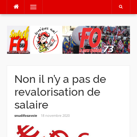
Aller
Menu
au
contenu
Non il n’y a pas de
revalorisation de
salaire
snudifosavoie
18 novembre 2020