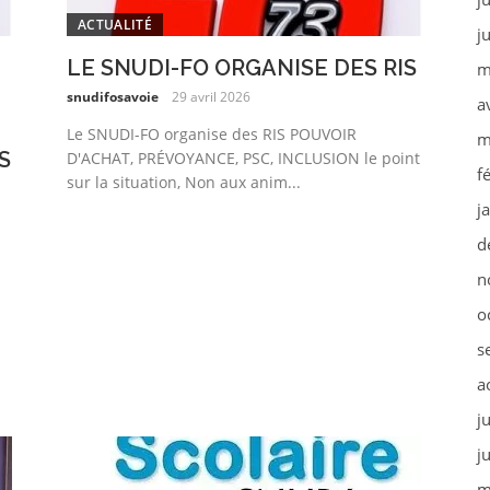
ACTUALITÉ
j
LE SNUDI-FO ORGANISE DES RIS
m
snudifosavoie
29 avril 2026
a
Le SNUDI-FO organise des RIS POUVOIR
m
S
D'ACHAT, PRÉVOYANCE, PSC, INCLUSION le point
f
sur la situation, Non aux anim...
j
d
n
o
s
a
j
j
m