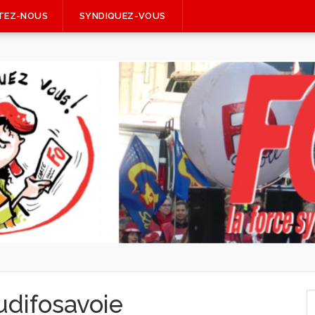
TEZ-NOUS
SYNDIQUEZ-VOUS
R
udifosavoie