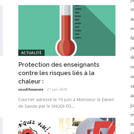
m
a
m
f
j
ACTUALITÉ
d
Protection des enseignants
n
contre les risques liés à la
o
chaleur :
s
snudifosavoie
21 juin 2026
a
Courrier adressé le 19 juin à Monsieur le Dasen
j
de Savoie par le SNUDI-FO...
m
m
f