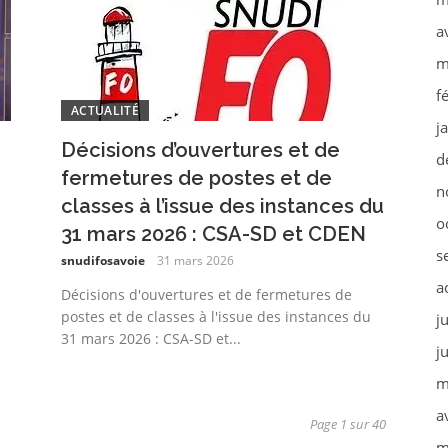
a
m
f
ACTUALITÉ
j
Décisions d’ouvertures et de
d
fermetures de postes et de
n
classes à l’issue des instances du
o
31 mars 2026 : CSA-SD et CDEN
s
snudifosavoie
31 mars 2026
a
Décisions d'ouvertures et de fermetures de
postes et de classes à l'issue des instances du
j
31 mars 2026 : CSA-SD et...
j
m
a
Page 1 sur 40
m