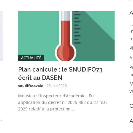
A
L
d
t
P
A
ACTUALITÉ
P
e
Plan canicule : le SNUDIFO73
li
écrit au DASEN
M
snudifosavoie
23 juin 2026
v
Monsieur l’Inspecteur d’Académie , En
application du décret n° 2025-482 du 27 mai
C
2025 relatif à la protection...
A
e
j