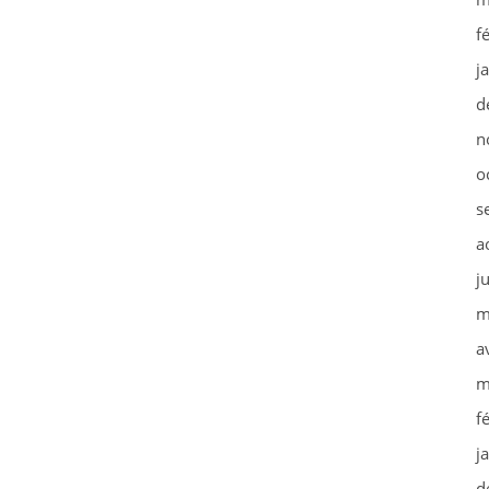
f
j
d
n
o
s
a
j
m
a
m
f
j
d