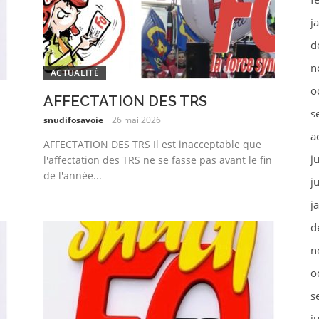
j
d
n
ACTUALITÉ
o
AFFECTATION DES TRS
s
snudifosavoie
26 mai 2026
a
AFFECTATION DES TRS Il est inacceptable que
j
l'affectation des TRS ne se fasse pas avant le fin
de l'année...
j
j
d
n
o
s
j