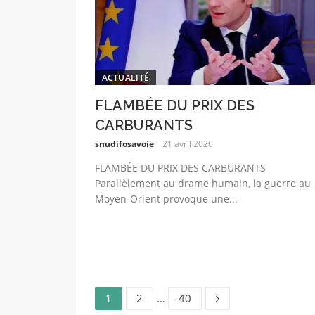
ACTUALITÉ
FLAMBÉE DU PRIX DES
CARBURANTS
snudifosavoie
21 avril 2026
FLAMBÉE DU PRIX DES CARBURANTS
Parallèlement au drame humain, la guerre au
Moyen-Orient provoque une...
Page
Page
Page
Navigation
1
2
…
40