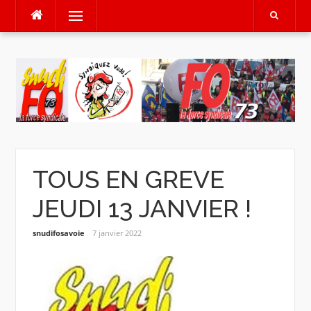
Aller
Menu
au
contenu
TOUS EN GREVE
JEUDI 13 JANVIER !
snudifosavoie
7 janvier 2022