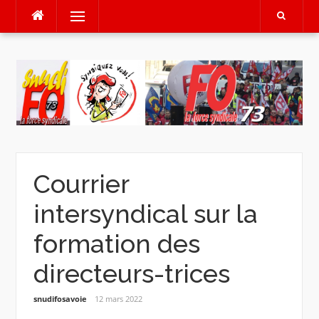
Aller
Menu
au
contenu
Courrier
intersyndical sur la
formation des
directeurs-trices
snudifosavoie
12 mars 2022