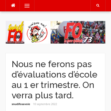
Aller
Menu
au
contenu
Nous ne ferons pas
d’évaluations d’école
au 1 er trimestre. On
verra plus tard.
snudifosavoie
10 septembre 2022