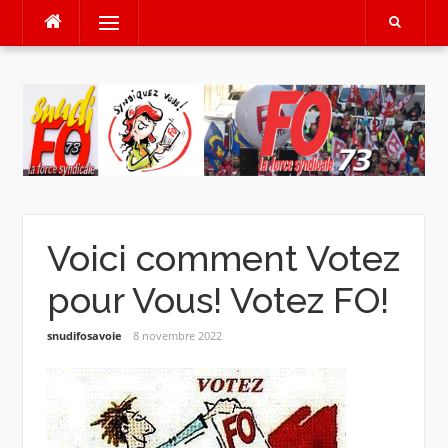
Aller
Menu
au
contenu
Voici comment Votez
pour Vous! Votez FO!
snudifosavoie
8 novembre 2022