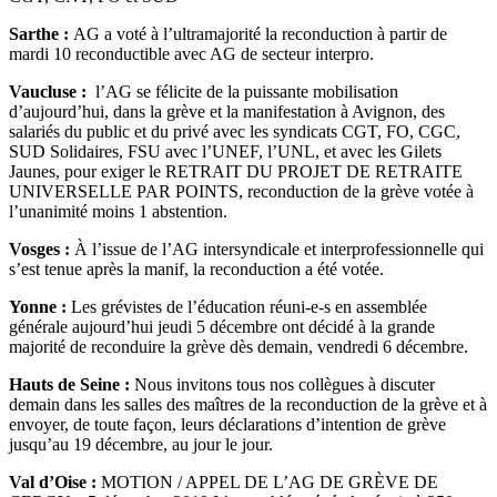
Sarthe :
AG a voté à l’ultramajorité la reconduction à partir de
mardi 10 reconductible avec AG de secteur interpro.
Vaucluse :
l’AG se félicite de la puissante mobilisation
d’aujourd’hui, dans la grève et la manifestation à Avignon, des
salariés du public et du privé avec les syndicats CGT, FO, CGC,
SUD Solidaires, FSU avec l’UNEF, l’UNL, et avec les Gilets
Jaunes, pour exiger le RETRAIT DU PROJET DE RETRAITE
UNIVERSELLE PAR POINTS, reconduction de la grève votée à
l’unanimité moins 1 abstention.
Vosges :
À l’issue de l’AG intersyndicale et interprofessionnelle qui
s’est tenue après la manif, la reconduction a été votée.
Yonne :
Les grévistes de l’éducation réuni-e-s en assemblée
générale aujourd’hui jeudi 5 décembre ont décidé à la grande
majorité de reconduire la grève dès demain, vendredi 6 décembre.
Hauts de Seine :
Nous invitons tous nos collègues à discuter
demain dans les salles des maîtres de la reconduction de la grève et à
envoyer, de toute façon, leurs déclarations d’intention de grève
jusqu’au 19 décembre, au jour le jour.
Val d’Oise :
MOTION / APPEL DE L’AG DE GRÈVE DE