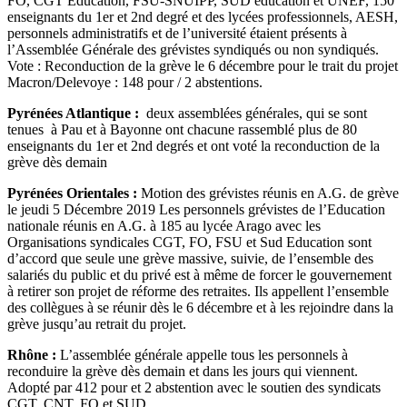
FO, CGT Education, FSU-SNUIPP, SUD éducation et UNEF, 150
enseignants du 1er et 2nd degré et des lycées professionnels, AESH,
personnels administratifs et de l’université étaient présents à
l’Assemblée Générale des grévistes syndiqués ou non syndiqués.
Vote : Reconduction de la grève le 6 décembre pour le trait du projet
Macron/Delevoye : 148 pour / 2 abstentions.
Pyrénées Atlantique :
deux assemblées générales, qui se sont
tenues à Pau et à Bayonne ont chacune rassemblé plus de 80
enseignants du 1er et 2nd degrés et ont voté la reconduction de la
grève dès demain
Pyrénées Orientales :
Motion des grévistes réunis en A.G. de grève
le jeudi 5 Décembre 2019 Les personnels grévistes de l’Education
nationale réunis en A.G. à 185 au lycée Arago avec les
Organisations syndicales CGT, FO, FSU et Sud Education sont
d’accord que seule une grève massive, suivie, de l’ensemble des
salariés du public et du privé est à même de forcer le gouvernement
à retirer son projet de réforme des retraites. Ils appellent l’ensemble
des collègues à se réunir dès le 6 décembre et à les rejoindre dans la
grève jusqu’au retrait du projet.
Rhône :
L’assemblée générale appelle tous les personnels à
reconduire la grève dès demain et dans les jours qui viennent.
Adopté par 412 pour et 2 abstention avec le soutien des syndicats
CGT, CNT, FO et SUD