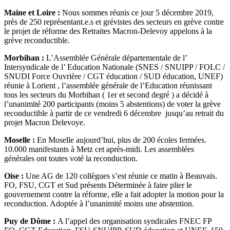
Maine et Loire :
Nous sommes réunis ce jour 5 décembre 2019,
près de 250 représentant.e.s et grévistes des secteurs en grève contre
le projet de réforme des Retraites Macron-Delevoy appelons à la
grève reconductible.
Morbihan :
L’Assemblée Générale départementale de l’
Intersyndicale de l’ Education Nationale (SNES / SNUIPP / FOLC /
SNUDI Force Ouvrière / CGT éducation / SUD éducation, UNEF)
réunie à Lorient , l’assemblée générale de l’Education réunissant
tous les secteurs du Morbihan ( 1er et second degré ) a décidé à
l’unanimité 200 participants (moins 5 abstentions) de voter la grève
reconductible à partir de ce vendredi 6 décembre jusqu’au retrait du
projet Macron Delevoye.
Moselle :
En Moselle aujourd’hui, plus de 200 écoles fermées.
10.000 manifestants à Metz cet après-midi. Les assemblées
générales ont toutes voté la reconduction.
Oise :
Une AG de 120 collègues s’est réunie ce matin à Beauvais.
FO, FSU, CGT et Sud présents Déterminée à faire plier le
gouvernement contre la réforme, elle a fait adopter la motion pour la
reconduction. Adoptée à l’unanimité moins une abstention.
Puy de Dôme :
A l’appel des organisation syndicales FNEC FP