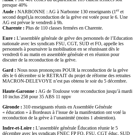
presque 40%
er
Aude :
NARBONNE : AG à Narbonne 130 enseignants (1
et
second degré),la reconduction de la grève est votée pour le 6. Une
AG est prévue le vendredi à 9h.
Charente :
Plus de 110 classes fermées en Charente.
Eure :
L’assemblée générale de grève des personnels de l’Education
nationale avec les syndicats FSU, CGT, SUD et FO, appelle les
personnels à poursuivre la mobilisation en se réunissant dès le
vendredi 6 au matin en assemblée générale et en réunion pour
discuter de la reconduction de la grève.
Gard :
Nous nous prononçons POUR la reconduction de la grève
dès le 6 décembre si le RETRAIT du projet de réforme des retraites
MACRON-DELEVOYE n’est pas obtenu le soir du 5 décembre.
Haute-Garonne :
AG de Toulouse vote reconduction jusqu’à mardi
10 inclus 258 pour 35 ABS 11 nppv
Gironde :
310 enseignants réunis en Assemblée Générale
« éducation » à Bordeaux à l’issue de la manifestation ont voté la
reconduction de la grève à l’unanimité (moins 1 abstention).
Indre-et-Loire :
L’assemblée générale Éducation réunie le 5
décembre avec les syndicats FNEC FP FO, FSU, CGT éduc, SUD