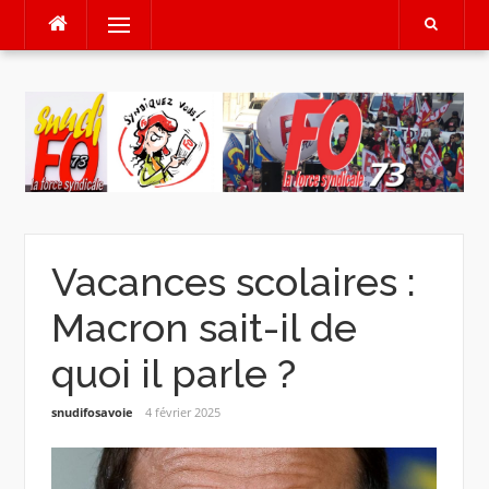
Aller
Menu
au
contenu
Vacances scolaires :
Macron sait-il de
quoi il parle ?
snudifosavoie
4 février 2025